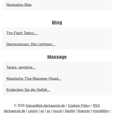
Navigation Map
Blog
The Flash Tattoo:...
Depressionen: Den richtigen...
Massage
Tantra, sinnliche...
Klassische Thai Massage (Nuad...
Entdecken Sie die Vielfalt...
© 2026
Gesundheit.deckaussie.de
/
Cookies Policy
/
RSS
deckaussie.de
|
casino
|
en
|
es
|
escort
|
familie
|
finanzen
|
immobilien
|